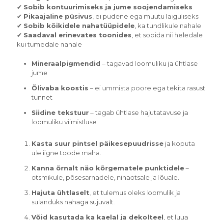
✔
Sobib kontuurimiseks ja jume soojendamiseks
✔
Pikaajaline püsivus
, ei pudene ega muutu laiguliseks
✔
Sobib kõikidele nahatüüpidele
, ka tundlikule nahale
✔
Saadaval erinevates toonides
, et sobida nii heledale
kui tumedale nahale
Mineraalpigmendid
– tagavad loomuliku ja ühtlase
jume
Õlivaba koostis
– ei ummista poore ega tekita rasust
tunnet
Siidine tekstuur
– tagab ühtlase hajutatavuse ja
loomuliku viimistluse
Kasta suur pintsel päikesepuudrisse
ja koputa
üleliigne toode maha.
Kanna õrnalt näo kõrgematele punktidele
–
otsmikule, põsesarnadele, ninaotsale ja lõuale.
Hajuta ühtlaselt
, et tulemus oleks loomulik ja
sulanduks nahaga sujuvalt.
Võid kasutada ka kaelal ja dekolteel
, et luua