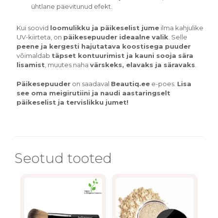
ühtlane päevitunud efekt.
Kui soovid
loomulikku ja päikeselist jume
ilma kahjulike
UV-kiirteta, on
päikesepuuder ideaalne valik
. Selle
peene ja kergesti hajutatava koostisega puuder
võimaldab
täpset kontuurimist ja kauni sooja sära
lisamist
, muutes naha
värskeks, elavaks ja säravaks
.
Päikesepuuder
on saadaval
Beautiq.ee
e-poes.
Lisa
see oma meigirutiini ja naudi aastaringselt
päikeselist ja tervislikku jumet!
Seotud tooted
This
product
has
multiple