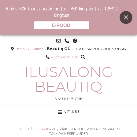
Alates 50€ tasuta saatmine | al. 75€ kingitus | al. 125€ 2
kingitust
E-POODI
Skip
to
content
Endla 76, Tallinn
•
Beautiq OÜ
• LHV EE547700771003878513
+372 591 99 309
ILUSALONG
BEAUTIQ
SINU ILU BUTIIK
MENÜÜ
ON -
YOUNG.AGAIN MASQUE - 40ml
11.00
€
ESILEHT
/
BELLAPIERRE
/ PÄIKESEPUUDER 100% MINERAALNE
LISA
TOLMPÄIKESEPUUDER