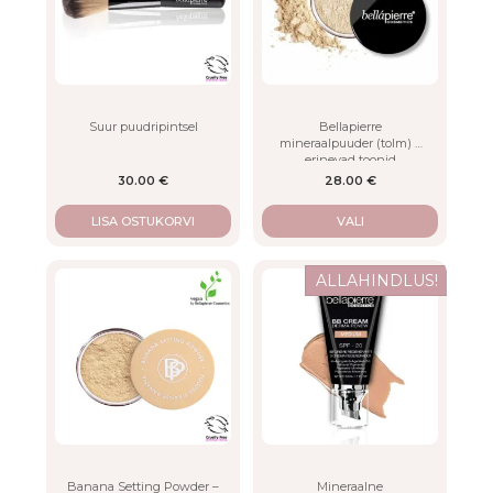
variants.
The
options
may
be
chosen
on
Suur puudripintsel
Bellapierre
mineraalpuuder (tolm) –
the
erinevad toonid
product
30.00
€
28.00
€
page
LISA OSTUKORVI
VALI
This
ALLAHINDLUS!
product
has
multiple
variants.
The
options
may
be
chosen
on
Banana Setting Powder –
Mineraalne