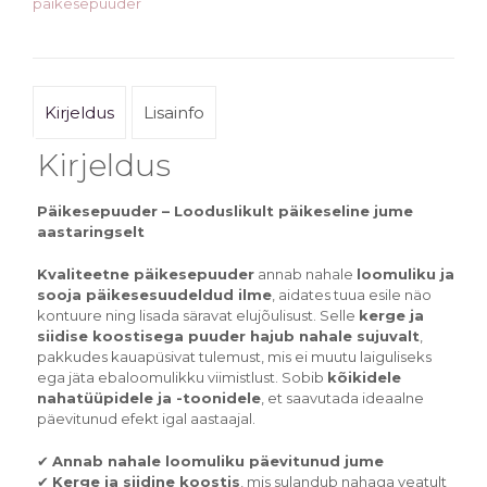
päikesepuuder
Kirjeldus
Lisainfo
Kirjeldus
Päikesepuuder – Looduslikult päikeseline jume
aastaringselt
Kvaliteetne päikesepuuder
annab nahale
loomuliku ja
sooja päikesesuudeldud ilme
, aidates tuua esile näo
kontuure ning lisada säravat elujõulisust. Selle
kerge ja
siidise koostisega puuder hajub nahale sujuvalt
,
pakkudes kauapüsivat tulemust, mis ei muutu laiguliseks
ega jäta ebaloomulikku viimistlust. Sobib
kõikidele
nahatüüpidele ja -toonidele
, et saavutada ideaalne
päevitunud efekt igal aastaajal.
✔
Annab nahale loomuliku päevitunud jume
✔
Kerge ja siidine koostis
, mis sulandub nahaga veatult