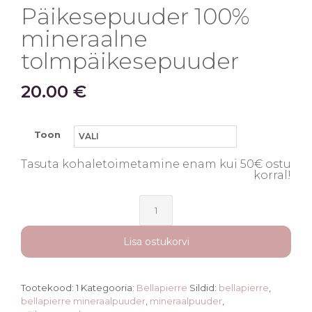
Päikesepuuder 100%
mineraalne
tolmpäikesepuuder
20.00
€
Toon
Tasuta kohaletoimetamine enam kui 50€ ostu
korral!
Päikesepuuder
100%
mineraalne
Lisa ostukorvi
tolmpäikesepuuder
kogus
Tootekood:
1
Kategooria:
Bellapierre
Sildid:
bellapierre
,
bellapierre mineraalpuuder
,
mineraalpuuder
,