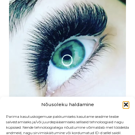
Nõusoleku haldamine
Parima kasutuskogemuse pakkumiseks kasutame seadme teabe
salvestamiseks ja/või juurdepääsemiseks selliseid tehnoloogiaid nagu
küpsised. Nende tehnoloogiatega nõustumine võimaldab meil töödelda
andmeid, nagu sirvimiskäitumine või kordumatud ID-d sellel saidil.