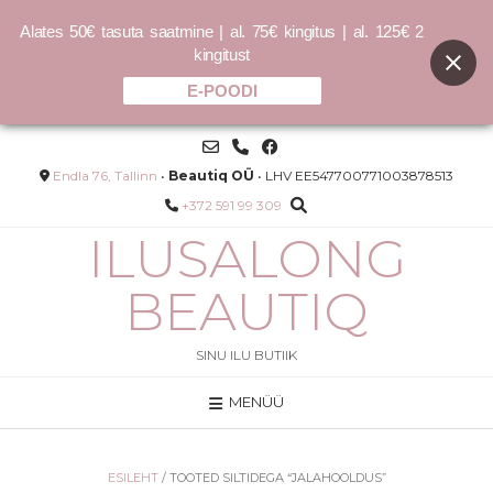
Alates 50€ tasuta saatmine | al. 75€ kingitus | al. 125€ 2
kingitust
E-POODI
Skip
to
content
Endla 76, Tallinn
•
Beautiq OÜ
• LHV EE547700771003878513
+372 591 99 309
ILUSALONG
BEAUTIQ
SINU ILU BUTIIK
MENÜÜ
 -
DOO.OVER kuivpuuder-
viimistlusvaht - 400ml
34.00
€
ESILEHT
/ TOOTED SILTIDEGA “JALAHOOLDUS”