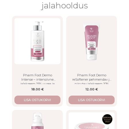
LISA
jalahooldus
Pharm Foot Dermo
Pharm Foot Dermo
Intense – intensiivne
reSoftener pehmendav ja
jalakreem 15% uurea ja
niisutav jalakreem 10%
kollageeniga
uureaga
18.00
€
12.00
€
LISA OSTUKORVI
LISA OSTUKORVI