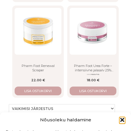
Pharm Foot Renewal
Pharm Foot Urea Forte –
Scraper
intensiivne jalasalv 25%
uureaga
22.00
€
18.00
€
LISA OSTUKORVI
LISA OSTUKORVI
Nõusoleku haldamine