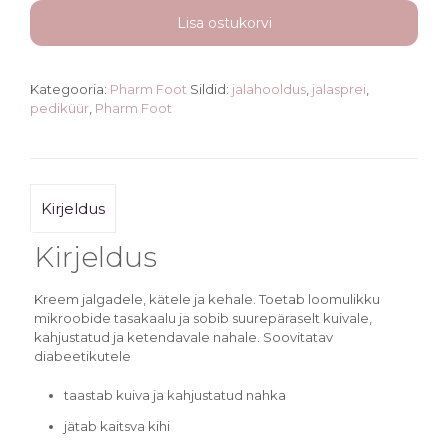
Ozone
Lisa ostukorvi
Safe
jalakreem
kogus
Kategooria:
Pharm Foot
Sildid:
jalahooldus
,
jalasprei
,
pediküür
,
Pharm Foot
Kirjeldus
Kirjeldus
Kreem jalgadele, kätele ja kehale. Toetab loomulikku
mikroobide tasakaalu ja sobib suurepäraselt kuivale,
kahjustatud ja ketendavale nahale. Soovitatav
diabeetikutele
taastab kuiva ja kahjustatud nahka
jätab kaitsva kihi