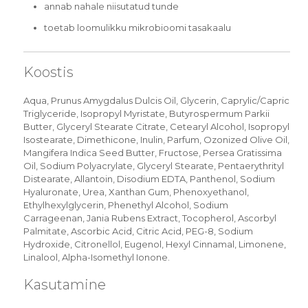
annab nahale niisutatud tunde
toetab loomulikku mikrobioomi tasakaalu
Koostis
Aqua, Prunus Amygdalus Dulcis Oil, Glycerin, Caprylic/Capric
Triglyceride, Isopropyl Myristate, Butyrospermum Parkii
Butter, Glyceryl Stearate Citrate, Cetearyl Alcohol, Isopropyl
Isostearate, Dimethicone, Inulin, Parfum, Ozonized Olive Oil,
Mangifera Indica Seed Butter, Fructose, Persea Gratissima
Oil, Sodium Polyacrylate, Glyceryl Stearate, Pentaerythrityl
Distearate, Allantoin, Disodium EDTA, Panthenol, Sodium
Hyaluronate, Urea, Xanthan Gum, Phenoxyethanol,
Ethylhexylglycerin, Phenethyl Alcohol, Sodium
Carrageenan, Jania Rubens Extract, Tocopherol, Ascorbyl
Palmitate, Ascorbic Acid, Citric Acid, PEG-8, Sodium
Hydroxide, Citronellol, Eugenol, Hexyl Cinnamal, Limonene,
Linalool, Alpha-Isomethyl Ionone.
Kasutamine