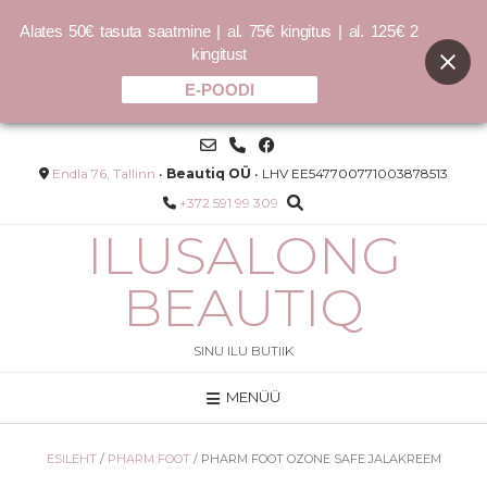
Alates 50€ tasuta saatmine | al. 75€ kingitus | al. 125€ 2
kingitust
E-POODI
Skip
to
content
Endla 76, Tallinn
•
Beautiq OÜ
• LHV EE547700771003878513
+372 591 99 309
ILUSALONG
BEAUTIQ
SINU ILU BUTIIK
MENÜÜ
(tolm)
COCOCHOCO sulfaadivaba
palsam 150ml / 400ml
–
25.00
€
40.00
€
ESILEHT
/
PHARM FOOT
/ PHARM FOOT OZONE SAFE JALAKREEM