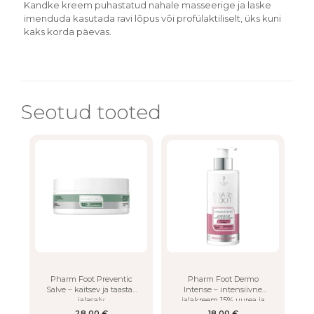
Kandke kreem puhastatud nahale masseerige ja laske
imenduda kasutada ravi lõpus või profülaktiliselt, üks kuni
kaks korda päevas.
Seotud tooted
Pharm Foot Preventic
Pharm Foot Dermo
Salve – kaitsev ja taastav
Intense – intensiivne
jalasalv
jalakreem 15% uurea ja
kollageeniga
28.00
€
18.00
€