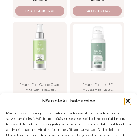
LISA OSTUKORVI
LISA OSTUKORVI
Pharm Foot Ozone Guard
Pharm Foot reLIEF
– kaitsev jalasprei
Mousse – rahustav
osoonõliga
jalavaht
15.00
€
28.00
€
Nõusoleku haldamine
LISA OSTUKORVI
LISA OSTUKORVI
Parima kasutuskogemuse pakkumiseks kasutame seadme teabe
salvestamiseks ja/või juurdepääsemiseks selliseid tehnoloogiaid nagu
küpsised. Nende tehnoloogiatega nõustumine võimaldab meil töödelda
andmeid, nagu sirvimiskäitumine või kordumatud ID-d sellel saidil.
Nõusoleku mitteandmine või nõusoleku tagasivõtmine võib teatud