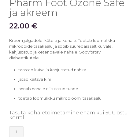
Pharm Foot Ozone Safe
jalakreem
22.00
€
Kreem jalgadele, kätele ja kehale. Toetab loomulikku
mikroobide tasakaalu ja sobib suurepäraselt kuivale,
kahjustatud ja ketendavale nahale. Soovitatav
diabeetikutele
taastab kuiva ja kahjustatud nahka
jätab kaitsva kihi
annab nahale niisutatud tunde
toetab loomulikku mikrobioomi tasakaalu
Tasuta kohaletoimetamine enam kui 50€ ostu
korral!
Pharm
Foot