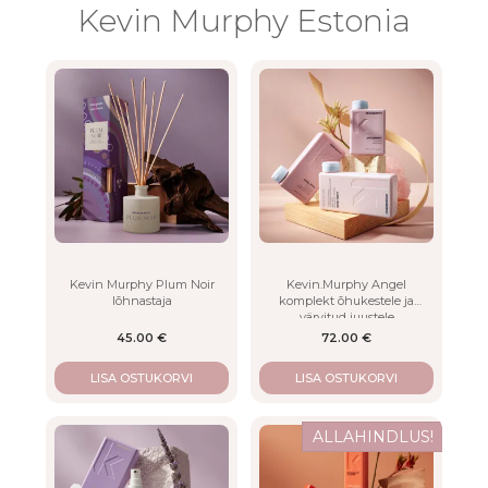
through
Kevin Murphy Estonia
200.00 €
Kevin Murphy Plum Noir
Kevin.Murphy Angel
lõhnastaja
komplekt õhukestele ja
värvitud juustele
45.00
€
72.00
€
LISA OSTUKORVI
LISA OSTUKORVI
ALLAHINDLUS!