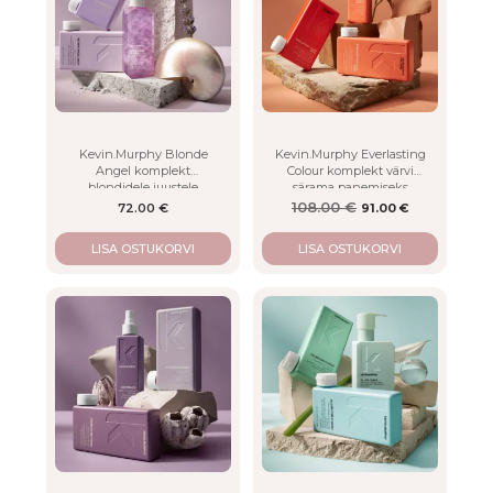
Kevin.Murphy Blonde
Kevin.Murphy Everlasting
Angel komplekt
Colour komplekt värvi
blondidele juustele
särama panemiseks
108.00
€
72.00
€
91.00
€
Algne hind oli: 108.00 
Current price is: 91.00 
LISA OSTUKORVI
LISA OSTUKORVI