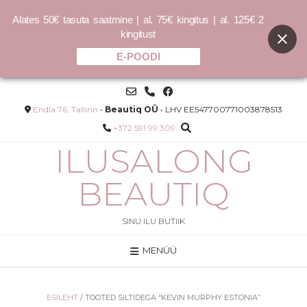
Alates 50€ tasuta saatmine | al. 75€ kingitus | al. 125€ 2
kingitust
E-POODI
Skip
to
content
Endla 76, Tallinn
•
Beautiq OÜ
• LHV EE547700771003878513
+372 591 99 309
ILUSALONG
BEAUTIQ
SINU ILU BUTIIK
MENÜÜ
Online-kinkekaart
Price
–
35.00
€
200.00
€
range:
LISA
35.00 €
ESILEHT
/ TOOTED SILTIDEGA “KEVIN MURPHY ESTONIA”