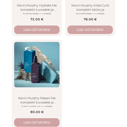
Kevin.Murphy Hydrate-Me
Kevin.Murphy Killer.Curls
komplekt kuivadele ja
komplekt lokkis ja
habrastele juustele
lainelistele juustele
72.00
€
76.00
€
LISA OSTUKORVI
LISA OSTUKORVI
Kevin.Murphy Repair-Me
komplekt kuivadele ja
kahjustatud juustele
80.00
€
LISA OSTUKORVI