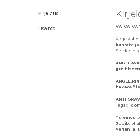
Kirje
Kirjeldus
VA-VA-VA 
Lisainfo
Koge kohest
haprate ja
See kolmeos
ANGEL.WAS
greibisee
ANGEL.RIN
kakaovõi
a
ANTI.GRAVI
Tagab
loom
Tulemus:
t
Sobib:
õhuk
Vegan ja 