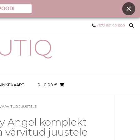
POODI
+372 591 99 309
UTIQ
KINKEKAART
0
- 0.00 €
VÄRVITUD JUUSTELE
y Angel komplekt
a värvitud juustele