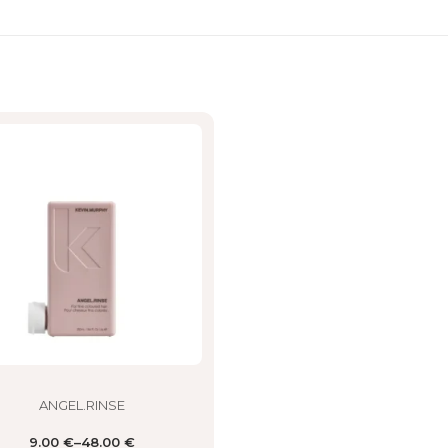
ct
le
ts.
ns
n
ct
ANGEL.RINSE
9.00
€
–
48.00
€