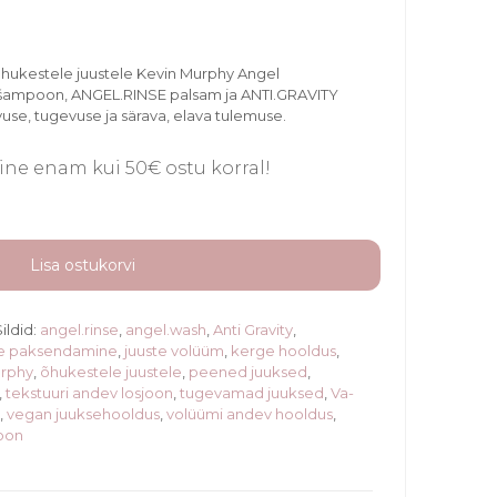
 õhukestele juustele Kevin Murphy Angel
šampoon, ANGEL.RINSE palsam ja ANTI.GRAVITY
use, tugevuse ja särava, elava tulemuse.
ne enam kui 50€ ostu korral!
Lisa ostukorvi
Sildid:
angel.rinse
,
angel.wash
,
Anti Gravity
,
te paksendamine
,
juuste volüüm
,
kerge hooldus
,
urphy
,
õhukestele juustele
,
peened juuksed
,
,
tekstuuri andev losjoon
,
tugevamad juuksed
,
Va-
e
,
vegan juuksehooldus
,
volüümi andev hooldus
,
oon