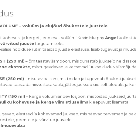
ldus
VOLUME – volüüm ja elujõud õhukestele juustele
 kohevust ja kerget, lendlevat volüümi Kevin Murphy
Angel
kollektsi
 värvitud juuste
turgutamiseks.
alise hoolduse rutiin taastab juuste elastsuse, lisab tugevust ja mu
H (250 ml)
– õrn taastav šampoon, mis puhastab juukseid neid ras
mne ekstrakte
, mis tugevdavad ja kaitsevad juuksekiudu välismõjude
SE (250 ml)
– niisutav palsam, mis toidab ja tugevdab õhukesi juukseid
itavad taastada niiskustasakaalu, jättes juuksed siidiselt siledaks ja k
TY (150 ml)
– kerge volüümiandev losjoon, mis tõstab juukseid juurt
uliku kohevuse ja kerge viimistluse
ilma kleepuvust lisamata.
ugevad, elastsed ja kohevamad juuksed, mis näevad tervemad ja pak
estele, peentele ja värvitud juustele.
julmusevaba