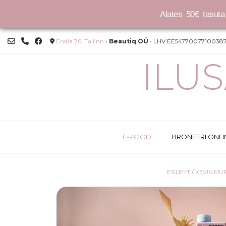
Alates 50€ tasuta 
Skip
Endla 76, Tallinn
•
Beautiq OÜ
• LHV EE54770077100387
to
content
ILU
E-POOD
BRONEERI ONLI
ESILEHT
/
KEVIN.MU