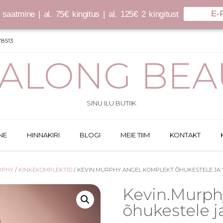
E-
saatmine | al. 75€ kingitus | al. 125€ 2 kingitust
8513
SALONG BEA
SINU ILU BUTIIK
NE
HINNAKIRI
BLOGI
MEIE TIIM
KONTAKT
RPHY
/
KINKEKOMPLEKTID
/ KEVIN.MURPHY ANGEL KOMPLEKT ÕHUKESTELE JA 
Kevin.Murph
õhukestele j