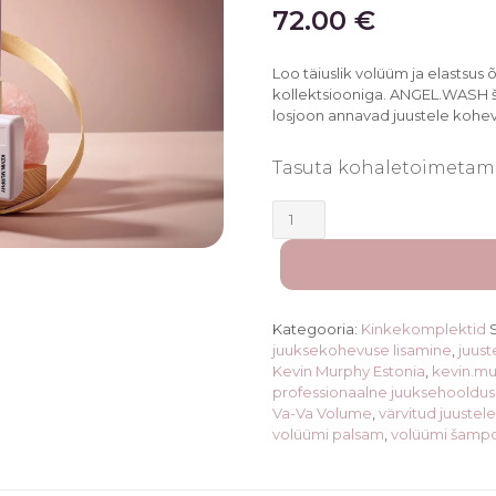
72.00
€
Loo täiuslik volüüm ja elastsus
kollektsiooniga. ANGEL.WASH 
losjoon annavad juustele kohev
Tasuta kohaletoimetami
Kevin.Murphy
Angel
komplekt
õhukestele
ja
värvitud
Kategooria:
Kinkekomplektid
juustele
juuksekohevuse lisamine
,
juus
kogus
Kevin Murphy Estonia
,
kevin.m
professionaalne juuksehooldus
Va-Va Volume
,
värvitud juustel
volüümi palsam
,
volüümi šamp