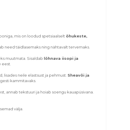
ooniga, mis on loodud spetsiaalselt
õhukeste,
udab need täidlasemaks ning nähtavalt tervemaks.
keks muutmata. Sisaldab
lõhnava iisopi ja
 eest.
, lisades neile elastsust ja pehmust.
Sheavõi ja
ergesti kammitavaks.
est, annab tekstuuri ja hoiab soengu kauapüsivana.
semad välja.