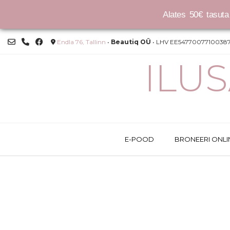
Alates 50€ tasuta 
Skip
Endla 76, Tallinn
•
Beautiq OÜ
• LHV EE54770077100387
to
content
ILU
E-POOD
BRONEERI ONLI