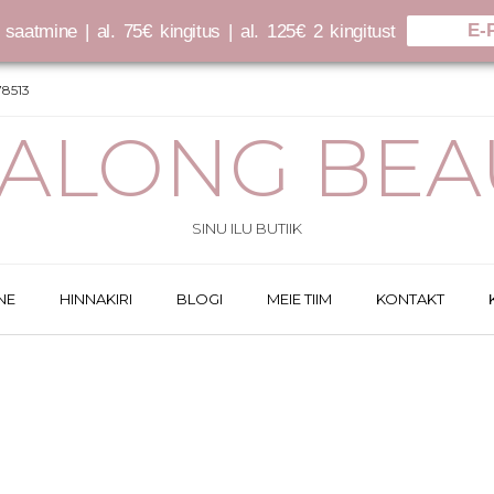
E-
saatmine | al. 75€ kingitus | al. 125€ 2 kingitust
8513
SALONG BEA
SINU ILU BUTIIK
NE
HINNAKIRI
BLOGI
MEIE TIIM
KONTAKT