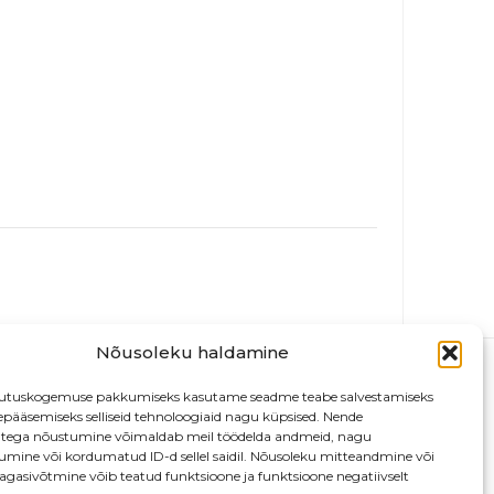
Nõusoleku haldamine
utuskogemuse pakkumiseks kasutame seadme teabe salvestamiseks
depääsemiseks selliseid tehnoloogiaid nagu küpsised. Nende
atega nõustumine võimaldab meil töödelda andmeid, nagu
tumine või kordumatud ID-d sellel saidil. Nõusoleku mitteandmine või
agasivõtmine võib teatud funktsioone ja funktsioone negatiivselt