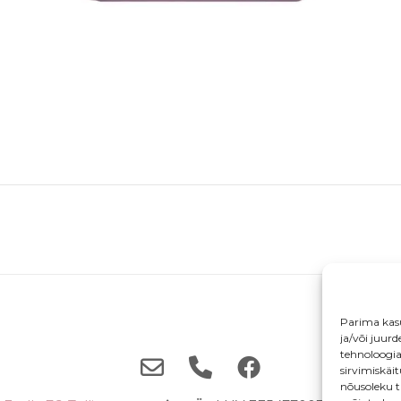
Parima kas
ja/või juur
tehnoloogi
sirvimiskäi
nõusoleku t