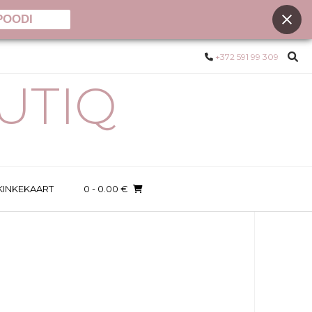
POODI
+372 591 99 309
UTIQ
KINKEKAART
0
- 0.00 €