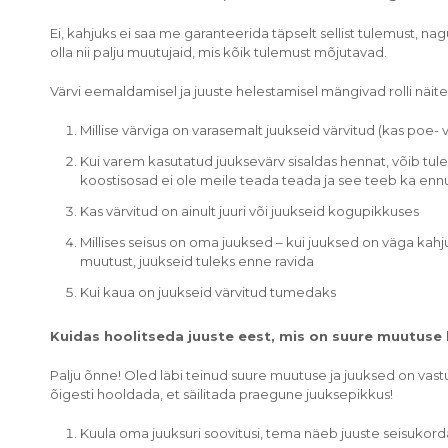
Ei, kahjuks ei saa me garanteerida täpselt sellist tulemust, na
olla nii palju muutujaid, mis kõik tulemust mõjutavad.
Värvi eemaldamisel ja juuste helestamisel mängivad rolli näite
Millise värviga on varasemalt juukseid värvitud (kas poe-
Kui varem kasutatud juuksevärv sisaldas hennat, võib tu
koostisosad ei ole meile teada teada ja see teeb ka en
Kas värvitud on ainult juuri või juukseid kogupikkuses
Millises seisus on oma juuksed – kui juuksed on väga kahj
muutust, juukseid tuleks enne ravida
Kui kaua on juukseid värvitud tumedaks
Kuidas hoolitseda juuste eest, mis on suure muutuse 
Palju õnne! Oled läbi teinud suure muutuse ja juuksed on vas
õigesti hooldada, et säilitada praegune juuksepikkus!
Kuula oma juuksuri soovitusi, tema näeb juuste seisukord