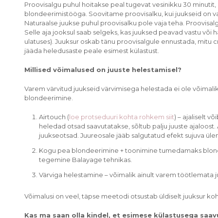
Proovisalgu puhul hoitakse peal tugevat vesinikku 30 minutit,
blondeerimistööga. Soovitame proovisalku, kui juukseid on va
Naturaalse juukse puhul proovisalku pole vaja teha. Proovisalg
Selle aja jooksul saab selgeks, kas juuksed peavad vastu või h
ulatuses). Juuksur oskab tänu proovisalgule ennustada, mitu cm
jääda heledusaste peale esimest külastust.
Millised võimalused on juuste helestamisel?
Varem värvitud juukseid värvimisega helestada ei ole võimalik,
blondeerimine.
Airtouch (
loe protseduuri kohta rohkem siit
) – ajaliselt 
heledad otsad saavutatakse, sõltub palju juuste ajaloost.
juukseotsad. Juureosale jääb salgutatud efekt sujuva ül
Kogu pea blondeerimine + toonimine tumedamaks blondik
tegemine Balayage tehnikas.
Värviga helestamine – võimalik ainult varem töötlemata j
Võimalusi on veel, täpse meetodi otsustab üldiselt juuksur ko
Kas ma saan olla kindel, et esimese külastusega saavu