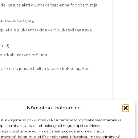
lda, kasuta alati kuumakaitset enne föönitamist ja
ri soovituse järgi)
u ei ole juuksemaskiga vaid juukseid taastava
mit!)
tele kahjustavalt mõjuda
meile oma juustest pilt ja lepime kokku aja kas
Nõusoleku haldamine
utuskogemuse pakkumiseks kasutame seadme teabe salvestamiseks
depääsemiseks selliseid tehnoloogiaid nagu küpsised. Nende
atega nõustumine võimaldab meil töödelda andmeid, nagu
tumine või kordumatud ID-d sellel saidil. Nõusoleku mitteandmine või