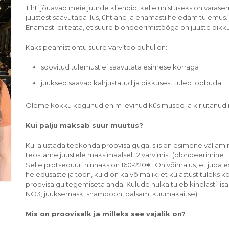
Tihti jõuavad meie juurde kliendid, kelle unistuseks on varas
juustest saavutada ilus, ühtlane ja enamasti heledam tulemu
Enamasti ei teata, et suure blondeerimistööga on juuste pi
Kaks peamist ohtu suure värvitöö puhul on:
soovitud tulemust ei saavutata esimese korraga
juuksed saavad kahjustatud ja pikkusest tuleb loobuda
Oleme kokku kogunud enim levinud küsimused ja kirjutanud n
Kui palju maksab suur muutus?
Kui alustada teekonda proovisalguga, siis on esimene väljami
teostame juustele maksimaalselt 2 värvimist (blondeerimine +
Selle protseduuri hinnaks on 160-220€. On võimalus, et juba 
heledusaste ja toon, kuid on ka võimalik, et külastust tuleks k
proovisalgu tegemiseta anda. Kulude hulka tuleb kindlasti l
NO3, juuksemask, shampoon, palsam, kuumakaitse)
Mis on proovisalk ja milleks see vajalik on?