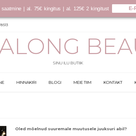
E-
saatmine | al. 75€ kingitus | al. 125€ 2 kingitust
8513
SALONG BEA
SINU ILU BUTIIK
NE
HINNAKIRI
BLOGI
MEIE TIIM
KONTAKT
Oled mõelnud suuremale muutusele juuksuri abil?