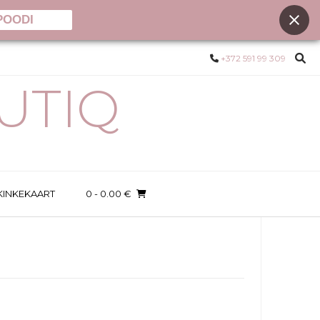
POODI
+372 591 99 309
UTIQ
KINKEKAART
0
- 0.00 €