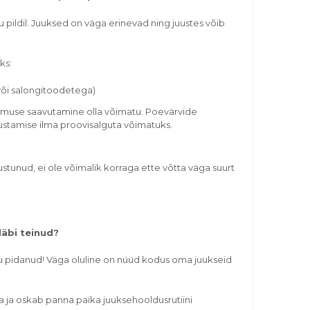
gu pildil. Juuksed on väga erinevad ning juustes võib
ks:
 või salongitoodetega)
lemuse saavutamine olla võimatu. Poevärvide
nustamise
ilma proovisalguta võimatuks.
ustunud, ei ole võimalik korraga ette võtta väga suurt
läbi teinud?
tu pidanud! Väga oluline on nüüd kodus oma juukseid
a ja oskab panna paika juuksehooldusrutiini