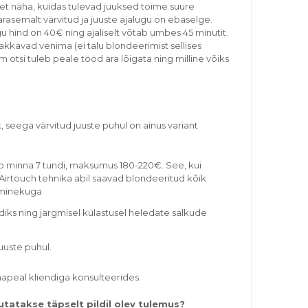
 et näha, kuidas tulevad juuksed toime suure
rasemalt värvitud ja juuste ajalugu on ebaselge.
u hind on 40€ ning ajaliselt võtab umbes 45 minutit.
akkavad venima (ei talu blondeerimist sellises
 otsi tuleb peale tööd ära lõigata ning milline võiks
 seega värvitud juuste puhul on ainus variant
võib minna 7 tundi, maksumus 180-220€. See, kui
 Airtouch tehnika abil saavad blondeeritud kõik
eminekuga.
s ning järgmisel külastusel heledate salkude
uuste puhul.
hapeal kliendiga konsulteerides.
tatakse täpselt pildil olev tulemus?