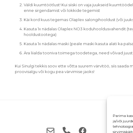
Väldi kuumtöötlust! Kui siiski on vaja juukseid kuumtööde
enne sirgendamist või lokkide tegemist
Käi kord kuus tegemas Olaplex salongihooldust (või juuksu
Kasuta 1x nädalas Olaplex NO3 koduhooldusvahendit (teg
hooldustootega)
Kasuta 1x nädalas maski (peale maski kasuta alati ka palsa
Ära liialda tooniva toimega toodetega, need võivad juus
Kui Sinulgi tekkis soov ette võtta suurem värvitöö, siis saada 
proovisalgu või kogu pea värvimise jaoks!
Parima kas
ja/või juur
tehnoloogi
sirvimiskäi