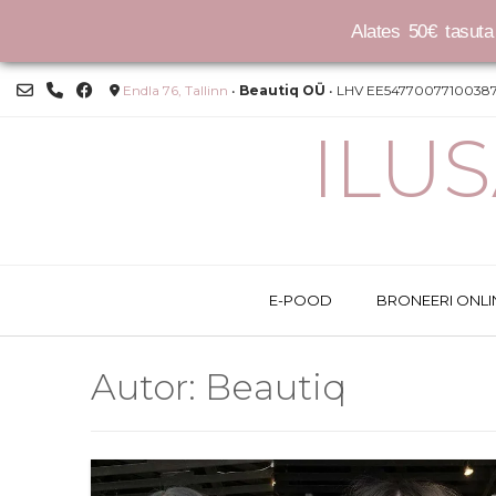
Alates 50€ tasuta 
Skip
Endla 76, Tallinn
•
Beautiq OÜ
• LHV EE54770077100387
to
content
ILU
E-POOD
BRONEERI ONLI
Autor:
Beautiq