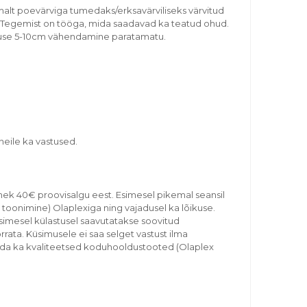
emalt poevärviga tumedaks/erksavärviliseks värvitud
s. Tegemist on tööga, mida saadavad ka teatud ohud.
kkuse 5-10cm vähendamine paratamatu.
eile ka vastused.
nek 40€ proovisalgu eest. Esimesel pikemal seansil
 toonimine) Olaplexiga ning vajadusel ka lõikuse.
esimesel külastusel saavutatakse soovitud
orrata. Küsimusele ei saa selget vastust ilma
isada ka kvaliteetsed koduhooldustooted (Olaplex