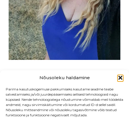
Nõusoleku haldamine
Post
Eelmine postitus
Parima kasutuskogemuse pakkumiseks kasutame seadme teabe
navigation
salvestamiseks ja/või juurdepääsemiseks selliseid tehnoloogiaid nagu
küpsised. Nende tehnoloogiatega nõustumine võimaldab meil töödelda
andmeid, nagu sirvimiskäitumine või kordumatud ID-d sellel saidil.
Nõusoleku mitteandmine või nõusoleku tagasivõtmine võib teatud
funktsioone ja funktsioone negatiivselt mõjutada.