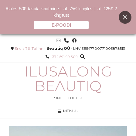
Alates 50€ tasuta saatmine | al. 75€ kingitus | al. 125€ 2
kingitust
E-POODI
Skip
to
content
Endla 76, Tallinn
•
Beautiq OÜ
• LHV EE547700771003878513
+372 591 99 309
ILUSALONG
BEAUTIQ
SINU ILU BUTIIK
MENÜÜ
MARINE
MAXI.WASH DETOX ŠAMPOON
–
9.00
€
30.00
€
–
36.00
€
120.00
€
/L
LISA