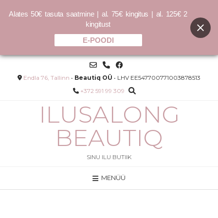
Alates 50€ tasuta saatmine | al. 75€ kingitus | al. 125€ 2
kingitust
E-POODI
Skip
to
content
Endla 76, Tallinn
•
Beautiq OÜ
• LHV EE547700771003878513
+372 591 99 309
ILUSALONG
BEAUTIQ
SINU ILU BUTIIK
MENÜÜ
COCOCHOCO Cashmere mask
250ml / 500ml - 500ml
55.00
€
LISA