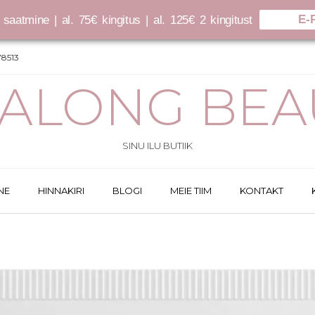
E-
saatmine | al. 75€ kingitus | al. 125€ 2 kingitust
8513
SALONG BEA
SINU ILU BUTIIK
NE
HINNAKIRI
BLOGI
MEIE TIIM
KONTAKT