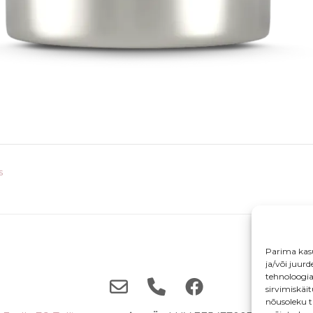
s
Parima kas
ja/või juur
tehnoloogi
sirvimiskäi
nõusoleku t