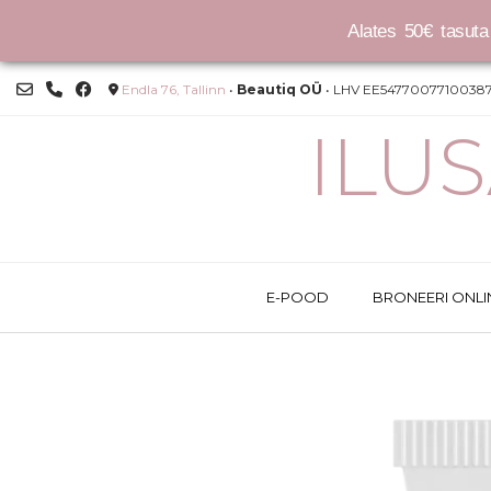
Alates 50€ tasuta 
Skip
Endla 76, Tallinn
•
Beautiq OÜ
• LHV EE54770077100387
to
content
ILU
E-POOD
BRONEERI ONLI