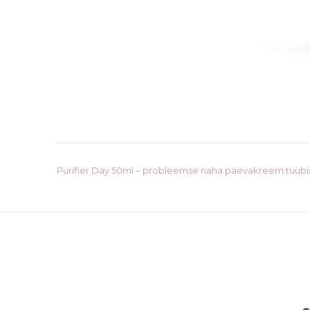
Post
Purifier Day 50ml – probleemse naha päevakreem tuubi
navigation