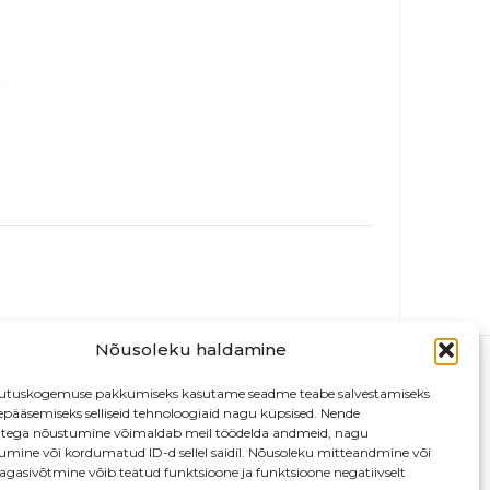
Nõusoleku haldamine
utuskogemuse pakkumiseks kasutame seadme teabe salvestamiseks
depääsemiseks selliseid tehnoloogiaid nagu küpsised. Nende
atega nõustumine võimaldab meil töödelda andmeid, nagu
tumine või kordumatud ID-d sellel saidil. Nõusoleku mitteandmine või
agasivõtmine võib teatud funktsioone ja funktsioone negatiivselt