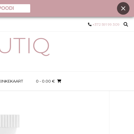
POODI
+372 591 99 309
UTIQ
KINKEKAART
0
- 0.00 €