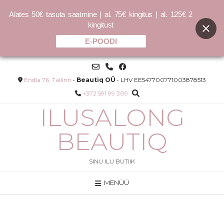
Alates 50€ tasuta saatmine | al. 75€ kingitus | al. 125€ 2
kingitust
E-POODI
Skip
to
content
Endla 76, Tallinn
•
Beautiq OÜ
• LHV EE547700771003878513
+372 591 99 309
ILUSALONG
BEAUTIQ
SINU ILU BUTIIK
MENÜÜ
NO.10 BOND SHAPER CURL
DEFINING GEL
32.00
€
LISA