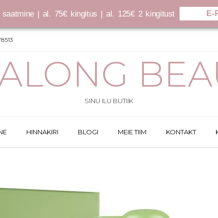
E-
saatmine | al. 75€ kingitus | al. 125€ 2 kingitust
8513
SALONG BEA
SINU ILU BUTIIK
NE
HINNAKIRI
BLOGI
MEIE TIIM
KONTAKT