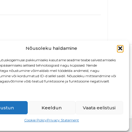
Nõusoleku haldamine
utuskogemuse pakkumiseks kasutame seadme teabe salvestamiseks
depääsemiseks selliseid tehnoloogiaid nagu küpsised. Nende
atega nõustumine võimaldab meil töödelda andmeid, nagu
tumine või kordumatud ID-d sellel saidil. Nõusoleku mitteandmine või
agasivõtmine võib teatud funktsioone ja funktsioone negatiivselt
13
ustun
Keeldun
Vaata eelistusi
Cookie Policy
Privacy Statement
D