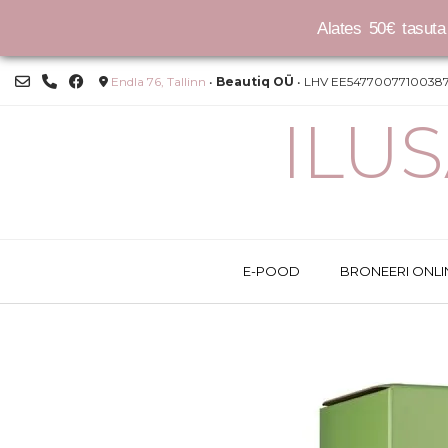
Alates 50€ tasuta 
Skip
Endla 76, Tallinn
•
Beautiq OÜ
• LHV EE54770077100387
to
content
ILU
E-POOD
BRONEERI ONLI