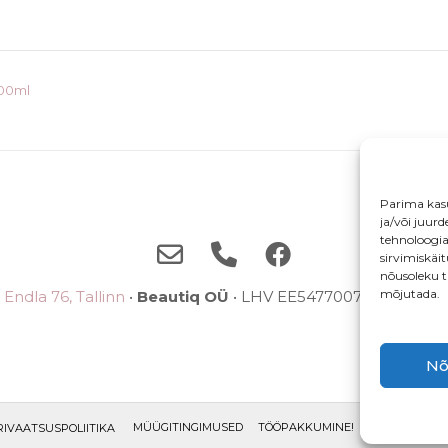
00ml
Parima kas
ja/või juur
tehnoloogi
sirvimiskäi
nõusoleku t
mõjutada.
Endla 76, Tallinn
•
Beautiq OÜ
• LHV EE5477007710038785
Nõ
MÜÜGITINGIMUSED
TÖÖPAKKUMINE!
ETTEPANEKU
RIVAATSUSPOLIITIKA