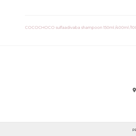
Post
COCOCHOCO sulfaadivaba shampoon 150ml /400ml /10
navigation
P