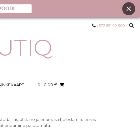
POODI
+372 591 99 309
UTIQ
KINKEKAART
0
- 0.00 €
utada ilus, ühtlane ja enamasti heledam tulemus.
 vähendamine paratamatu.