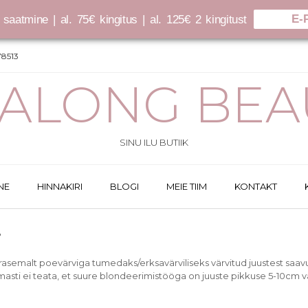
E-
saatmine | al. 75€ kingitus | al. 125€ 2 kingitust
8513
SALONG BEA
SINU ILU BUTIIK
NE
HINNAKIRI
BLOGI
MEIE TIIM
KONTAKT
?
varasemalt poevärviga tumedaks/erksavärviliseks värvitud juustest saav
asti ei teata, et suure blondeerimistööga on juuste pikkuse 5-10cm