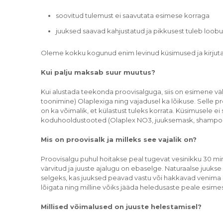
soovitud tulemust ei saavutata esimese korraga
juuksed saavad kahjustatud ja pikkusest tuleb loob
Oleme kokku kogunud enim levinud küsimused ja kirjuta
Kui palju maksab suur muutus?
Kui alustada teekonda proovisalguga, siis on esimene vä
toonimine) Olaplexiga ning vajadusel ka lõikuse. Selle p
on ka võimalik, et külastust tuleks korrata. Küsimusele ei
koduhooldustooted (Olaplex NO3, juuksemask, shampoo
Mis on proovisalk ja milleks see vajalik on?
Proovisalgu puhul hoitakse peal tugevat vesinikku 30 mi
värvitud ja juuste ajalugu on ebaselge. Naturaalse juukse
selgeks, kas juuksed peavad vastu või hakkavad venima (e
lõigata ning milline võiks jääda heledusaste peale esimes
Millised võimalused on juuste helestamisel?