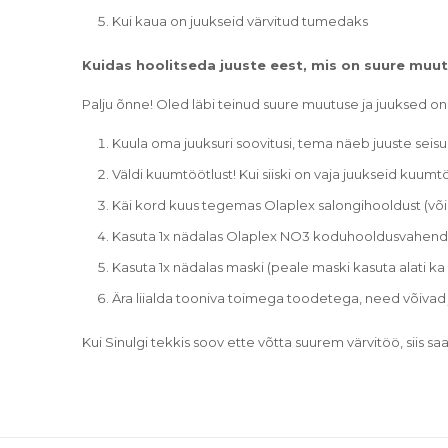
Kui kaua on juukseid värvitud tumedaks
Kuidas hoolitseda juuste eest, mis on suure muut
Palju õnne! Oled läbi teinud suure muutuse ja juuksed o
Kuula oma juuksuri soovitusi, tema näeb juuste seis
Väldi kuumtöötlust! Kui siiski on vaja juukseid kuu
Käi kord kuus tegemas Olaplex salongihooldust (või j
Kasuta 1x nädalas Olaplex NO3 koduhooldusvahendit
Kasuta 1x nädalas maski (peale maski kasuta alati ka 
Ära liialda tooniva toimega toodetega, need võivad
Kui Sinulgi tekkis soov ette võtta suurem värvitöö, siis s