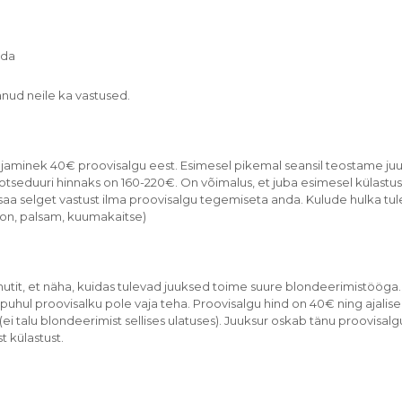
uda
nud neile ka vastused.
ljaminek 40€ proovisalgu eest. Esimesel pikemal seansil teostame juu
rotseduuri hinnaks on 160-220€. On võimalus, et juba esimesel külastu
 saa selget vastust ilma proovisalgu tegemiseta anda. Kulude hulka tule
n, palsam, kuumakaitse)
nutit, et näha, kuidas tulevad juuksed toime suure blondeerimistööga.
 puhul proovisalku pole vaja teha. Proovisalgu hind on 40€ ning ajalise
i talu blondeerimist sellises ulatuses). Juuksur oskab tänu proovisalg
t külastust.