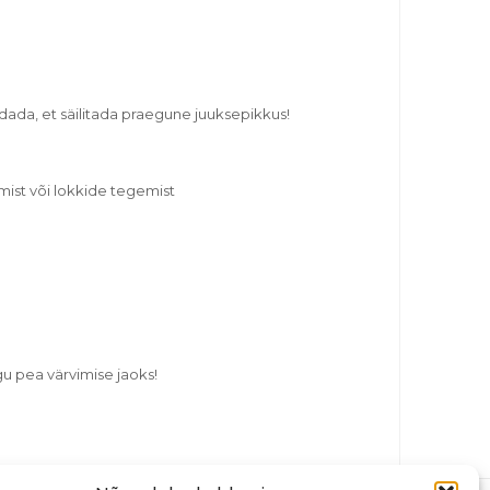
dada, et säilitada praegune juuksepikkus!
mist või lokkide tegemist
gu pea värvimise jaoks!