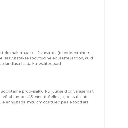
stele maksimaalselt 2 värvimist (blondeerimine +
sel saavutatakse soovitud heledusaste ja toon, kuid
b kindlasti lisada ka kvaliteetsed
 Soovitame proovisalku, kui juukseid on varasemalt
lt võtab umbes 45 minutit. Selle aja jooksul saab
ule ennustada, mitu cm otsi tuleb peale tööd ära