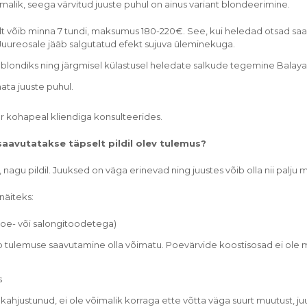
malik, seega värvitud juuste puhul on ainus variant blondeerimine.
selt võib minna 7 tundi, maksumus 180-220€. See, kui heledad otsad saav
 Juureosale jääb salgutatud efekt sujuva üleminekuga.
ondiks ning järgmisel külastusel heledate salkude tegemine Balaya
ata juuste puhul.
ur kohapeal kliendiga konsulteerides.
saavutatakse täpselt pildil olev tulemus?
t, nagu pildil. Juuksed on väga erinevad ning juustes võib olla nii palj
näiteks:
 poe- või salongitoodetega)
ib tulemuse saavutamine olla võimatu. Poevärvide koostisosad ei ole
s
 kahjustunud, ei ole võimalik korraga ette võtta väga suurt muutust, j