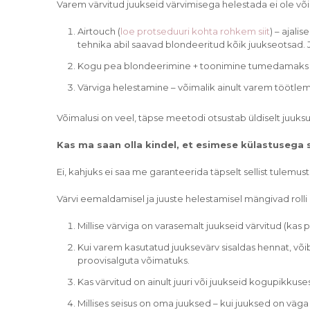
Varem värvitud juukseid värvimisega helestada ei ole või
Airtouch (
loe protseduuri kohta rohkem siit
) – ajali
tehnika abil saavad blondeeritud kõik juukseotsad.
Kogu pea blondeerimine + toonimine tumedamaks bl
Värviga helestamine – võimalik ainult varem töötlem
Võimalusi on veel, täpse meetodi otsustab üldiselt juuks
Kas ma saan olla kindel, et esimese külastusega 
Ei, kahjuks ei saa me garanteerida täpselt sellist tulemus
Värvi eemaldamisel ja juuste helestamisel mängivad rolli 
Millise värviga on varasemalt juukseid värvitud (kas
Kui varem kasutatud juuksevärv sisaldas hennat, võ
proovisalguta võimatuks.
Kas värvitud on ainult juuri või juukseid kogupikkuse
Millises seisus on oma juuksed – kui juuksed on väga