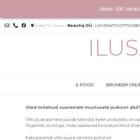
Alates 50€ tasuta 
Skip
Endla 76, Tallinn
•
Beautiq OÜ
• LHV EE54770077100387
to
content
ILU
E-POOD
BRONEERI ONLI
Oled mõelnud suuremale muutusele juuksuri abil
Tihti jõuavad meie juurde kliendid, kelle unistuseks on 
Tegemist on tööga, mida saadavad ka teatud ohud. Enam
Kaks peamist ohtu suure värvitöö puhul on: