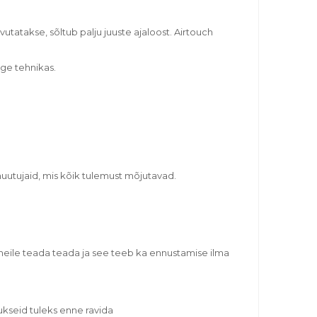
utatakse, sõltub palju juuste ajaloost. Airtouch
ge tehnikas.
u muutujaid, mis kõik tulemust mõjutavad.
 meile teada teada ja see teeb ka ennustamise
ilma
uukseid tuleks enne ravida