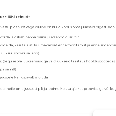
use läbi teinud?
n vastu pidanud! Väga oluline on nüüd kodus oma juukseid õigesti hool
ukorda ja oskab panna paika juuksehooldusrutiini
mtöödelda, kasuta alati kuumakaitset enne föönitamist ja enne sirgenda
uuksuri soovituse järgi)
 (tegu ei ole juuksemaskiga vaid juukseid taastava hooldustootega)
palsamit!)
 juustele kahjustavalt mõjuda
aada meile oma juustest pilt ja lepime kokku aja kas proovisalgu või ko