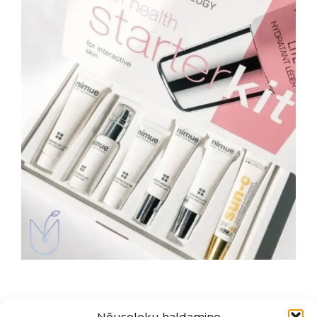
Nõusoleku haldamine