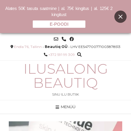
Alates 50€ tasuta saatmine | al. 75€ kingitus | al. 125€ 2
kingitust
E-POODI
Skip
to
content
Endla 76, Tallinn
•
Beautiq OÜ
• LHV EE547700771003878513
+372 591 99 309
ILUSALONG
BEAUTIQ
SINU ILU BUTIIK
MENÜÜ
Päikesekaitse tooniga SPF 40
light, medium, dark - Light
34.00
€
LISA