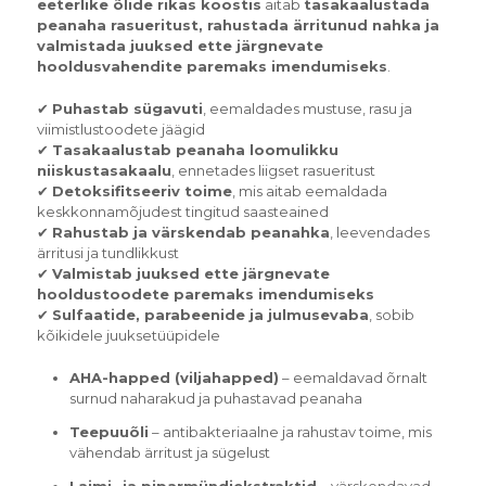
eeterlike õlide rikas koostis
aitab
tasakaalustada
peanaha rasueritust, rahustada ärritunud nahka ja
valmistada juuksed ette järgnevate
hooldusvahendite paremaks imendumiseks
.
✔
Puhastab sügavuti
, eemaldades mustuse, rasu ja
viimistlustoodete jäägid
✔
Tasakaalustab peanaha loomulikku
niiskustasakaalu
, ennetades liigset rasueritust
✔
Detoksifitseeriv toime
, mis aitab eemaldada
keskkonnamõjudest tingitud saasteained
✔
Rahustab ja värskendab peanahka
, leevendades
ärritusi ja tundlikkust
✔
Valmistab juuksed ette järgnevate
hooldustoodete paremaks imendumiseks
✔
Sulfaatide, parabeenide ja julmusevaba
, sobib
kõikidele juuksetüüpidele
AHA-happed (viljahapped)
– eemaldavad õrnalt
surnud naharakud ja puhastavad peanaha
Teepuuõli
– antibakteriaalne ja rahustav toime, mis
vähendab ärritust ja sügelust
Laimi- ja piparmündiekstraktid
– värskendavad,