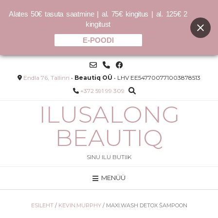
Alates 50€ tasuta saatmine | al. 75€ kingitus | al. 125€ 2
kingitust
E-POODI
Skip
to
content
Endla 76, Tallinn
•
Beautiq OÜ
• LHV EE547700771003878513
+372 591 99 309
ILUSALONG
BEAUTIQ
SINU ILU BUTIIK
MENÜÜ
Olaplex No.3 Hair Perfector 100ml
32.00
€
320.00
€
/L
ESILEHT
/
KEVIN.MURPHY
/ MAXI.WASH DETOX ŠAMPOON