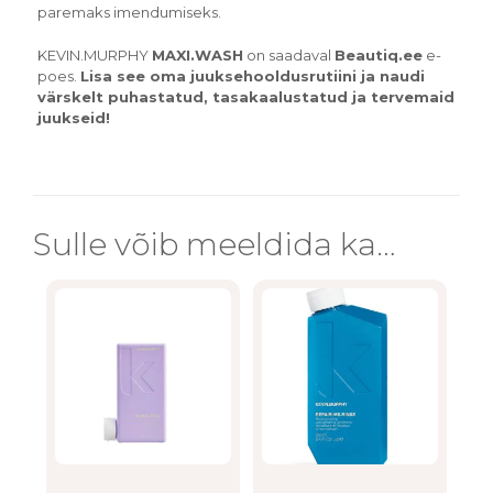
paremaks imendumiseks.
KEVIN.MURPHY
MAXI.WASH
on saadaval
Beautiq.ee
e-
poes.
Lisa see oma juuksehooldusrutiini ja naudi
värskelt puhastatud, tasakaalustatud ja tervemaid
juukseid!
Sulle võib meeldida ka…
This
This
product
product
has
has
multiple
multiple
variants.
variants.
The
The
options
options
may
may
be
be
chosen
chosen