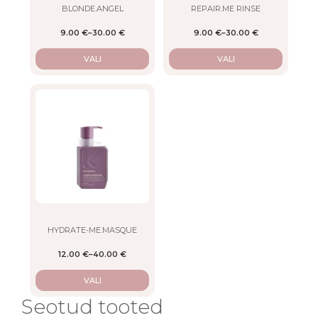
on
on
BLONDE.ANGEL
REPAIR.ME RINSE
the
the
9.00
€
–
30.00
€
9.00
€
–
30.00
€
product
product
page
page
VALI
VALI
This
product
has
multiple
variants.
The
options
may
be
chosen
on
HYDRATE-ME.MASQUE
the
12.00
€
–
40.00
€
product
page
VALI
Seotud tooted