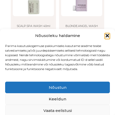
The
options
may
be
chosen
on
SCALP.SPA WASH 40ml
BLONDE.ANGEL WASH
the
7.00
€
9.00
€
–
30.00
€
Nõusoleku haldamine
product
page
Loe edasi
VALI
Parima kasutuskogemuse pakkumiseks kasutame seadme teabe
salvestamiseks ja/või juurdepääsemiseks selliseid tehnoloogiaid nagu
küpsised. Nende tehnoloogiatega nõustumine võimaldab meil töödelda
andmeid, nagu sirvimiskäitumine või kordumatud ID-d sellel saidil.
Nõusoleku mitteandmine või nõusoleku tagasivõtmine võib teatud
funktsioone ja funktsioone negatiivselt mõjutada.
Nõustun
Endla 76, Tallinn
•
Beautiq OÜ
• LHV
EE547700771003878513
Keeldun
Vaata eelistusi