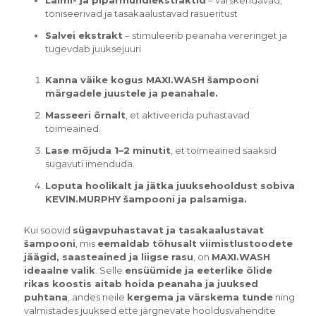
toniseerivad ja tasakaalustavad rasueritust
Salvei ekstrakt
– stimuleerib peanaha vereringet ja
tugevdab juuksejuuri
Kanna väike kogus MAXI.WASH šampooni
märgadele juustele ja peanahale.
Masseeri õrnalt
, et aktiveerida puhastavad
toimeained.
Lase mõjuda 1–2 minutit
, et toimeained saaksid
sügavuti imenduda.
Loputa hoolikalt ja jätka juuksehooldust sobiva
KEVIN.MURPHY šampooni ja palsamiga.
Kui soovid
sügavpuhastavat ja tasakaalustavat
šampooni
, mis
eemaldab tõhusalt viimistlustoodete
jäägid, saasteained ja liigse rasu
, on
MAXI.WASH
ideaalne valik
. Selle
ensüümide ja eeterlike õlide
rikas koostis aitab hoida peanaha ja juuksed
puhtana
, andes neile
kergema ja värskema tunde
ning
valmistades juuksed ette järgnevate hooldusvahendite