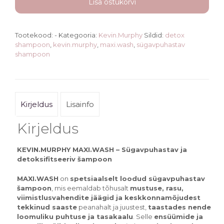
ŠAMPOON
Lisa ostukorvi
kogus
Tootekood:
-
Kategooria:
Kevin.Murphy
Sildid:
detox
shampoon
,
kevin.murphy
,
maxi.wash
,
sügavpuhastav
shampoon
Kirjeldus
Lisainfo
Kirjeldus
KEVIN.MURPHY MAXI.WASH – Sügavpuhastav ja
detoksifitseeriv šampoon
MAXI.WASH
on
spetsiaalselt loodud sügavpuhastav
šampoon
, mis eemaldab tõhusalt
mustuse, rasu,
viimistlusvahendite jäägid ja keskkonnamõjudest
tekkinud saaste
peanahalt ja juustest,
taastades nende
loomuliku puhtuse ja tasakaalu
. Selle
ensüümide ja